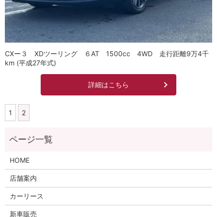
CXー３ XDツーリング ６AT 1500cc 4WD 走行距離9万4千
km (平成27年式)
詳細はこちら
1
2
HOME
店舗案内
カーリース
新車販売