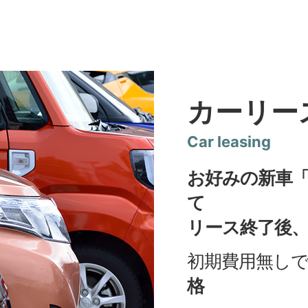
2025/10/09
新型『クロスビー』誕生！！
2025/09/16
スズキ「愛車無料点検」実施中！！
2025/07/03
スズキ ハイブリッド体感フェア 開催中！！
カーリー
2025/06/16
「セニアカー」ありがとうキャンペーン 実施中！
Car leasing
2025/06/11
スズキの日 開催中！！
お好みの新車「
2025/04/08
2025「New Life Fair !」開催中！！
て
リース終了後
初期費用無し
格