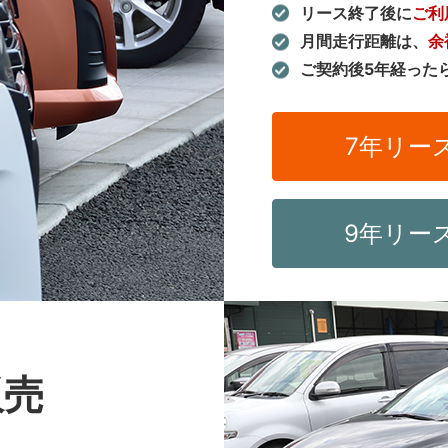
リース終了後に
ご利
月間走行距離は、
余
ご契約後5年経った
7年リー
9年リー
販売