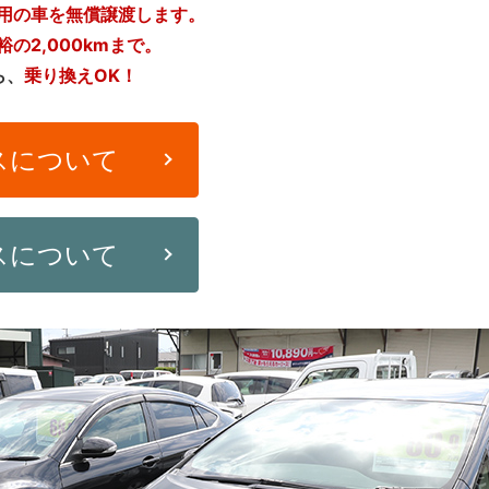
用の車を無償譲渡します。
裕の2,000kmまで。
ら、
乗り換えOK！
スについて
スについて